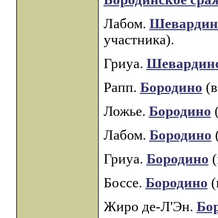
Лабом.
Шевардин
участника).
Гриуа.
Шевардинс
Рапп.
Бородино
(в
Ложье.
Бородино
(
Лабом.
Бородино
Гриуа.
Бородино
(
Боссе.
Бородино
(
Жиро де-Л'Эн.
Бо