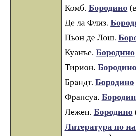
Комб.
Бородино
(в
Де ла Флиз.
Бород
Пьон де Лош.
Бор
Куанъе.
Бородино
Тирион.
Бородин
Брандт.
Бородино
Франсуа.
Бородин
Лежен.
Бородино
Литература по н