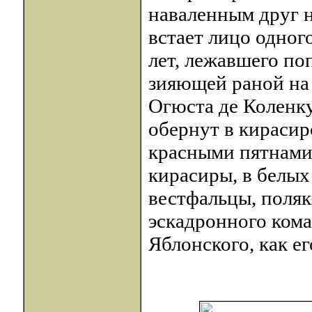
наваленным друг н
встает лицо одног
лет, лежавшего по
зияющей раной на 
Огюста де Коленку
обернут в кираси
красными пятнами
кирасиры, в белых
вестфальцы, поляк
эскадронного кома
Яблонского, как ег