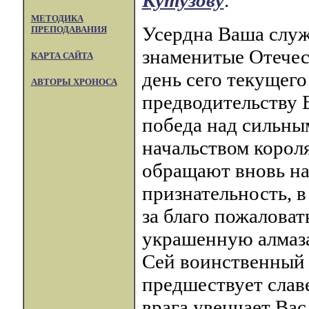
Кутузову
.
МЕТОДИКА
Усердна Ваша служ
ПРЕПОДАВАНИЯ
знаменитые Отечест
КАРТА САЙТА
день сего текущег
АВТОРЫ ХРОНОСА
предводительству
победа над сильны
начальством корол
обращают вновь на
признательность, 
за благо пожалова
украшенную алмаз
Сей воинственный 
предшествует слав
врага увенчает Вас