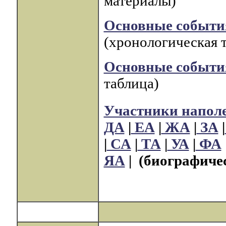
материалы)
Основные события
(хронологическая 
Основные события
таблица)
Участники напол
ДА
|
ЕА
|
ЖА
|
ЗА
|
|
СА
|
ТА
|
УА
|
ФА
ЯА
|
(биографиче