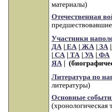
материалы)
Отечественная во
предшествовавшие 
Участники напол
ДА
|
ЕА
|
ЖА
|
ЗА
|
|
СА
|
ТА
|
УА
|
ФА
ЯА
|
(биографиче
Литература по н
литературы)
Основные события
(хронологическая 