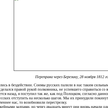
Переправа через Березину, 28 ноября 1812 г
ались в бездействии. Сонмы русских палили в нас таким сильны
сделался правой рукой полковника, не успевшего справиться со в
я назад, я поступил так же, как под Полоцком, согласно данном
русских отступить на несколько шагов. Мы их принудили покинуть
еннее нас, то возобновили перестрелку.
йными залпами, но через двадцать минут они вновь начали одер