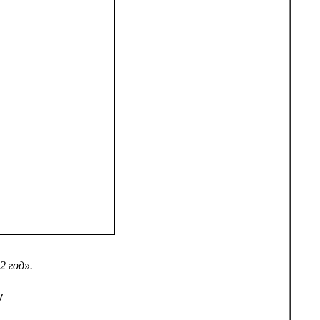
 год».
у