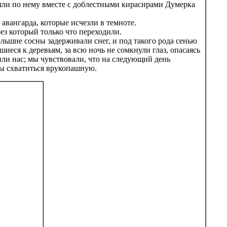
шли по нему вместе с доблестными кирасирами Думерка
 авангарда, которые исчезли в темноте.
рез который только что переходили.
льшие сосны задерживали снег, и под такого рода сенью
еся к деревьям, за всю ночь не сомкнули глаз, опасаясь
и нас; мы чувствовали, что на следующий день
обы схватиться врукопашную.