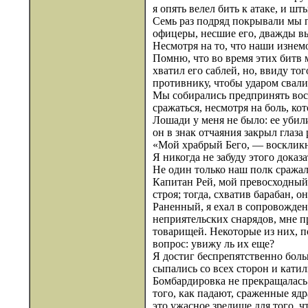
я опять велел бить к атаке, и ш
Семь раз подряд покрывали мы п
офицеры, несшие его, дважды вы
Несмотря на то, что наши изнемо
Помню, что во время этих битв м
хватил его саблей, но, ввиду то
противнику, чтобы ударом свали
Мы собирались предпринять вось
сражаться, несмотря на боль, ко
Лошади у меня не было: ее убили
он в знак отчаяния закрыл глаза
«Мой храбрый Бего, — воскликн
Я никогда не забуду этого доказ
Не один только наш полк сража
Капитан Рей, мой превосходный 
строя; тогда, схватив барабан, 
Раненный, я ехал в сопровожден
неприятельских снарядов, мне п
товарищей. Некоторые из них, по
вопрос: увижу ль их еще?
Я достиг беспрепятственно боль
сыпались со всех сторон и катил
Бомбардировка не прекращалась.
того, как падают, сраженные ядр
это ужасное зрелище для того, ч