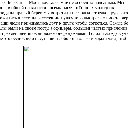
рег Березины. Мост показался мне не особенно надежным. Мы 
ков, в общей сложности восемь тысяч отборных молодцов.
одя на правый берег, мы встретили несколько стрелков русского
ложились в лесу, на расстоянии пушечного выстрела от моста, че
аши люди прижимались друг к другу, чтобы согреться. Самые бо
лы были на своем посту, а офицеры, большей частью прислонивши
и размышления были далеко не радужными. Голод и жажда мучил
е это беспокоило нас; наши, наоборот, только и ждали часа, чт