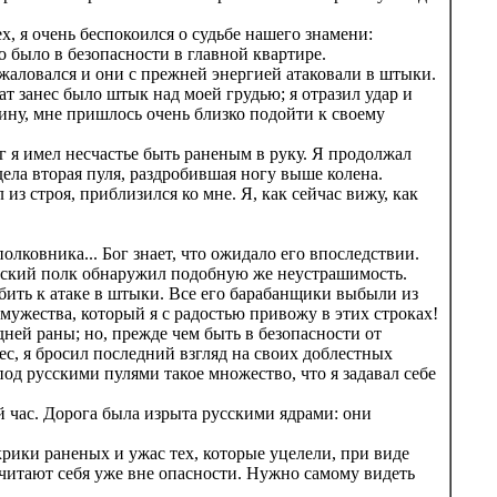
, я очень беспокоился о судьбе нашего знамени:
о было в безопасности в главной квартире.
е жаловался и они с прежней энергией атаковали в штыки.
ат занес было штык над моей грудью; я отразил удар и
зину, мне пришлось очень близко подойти к своему
 я имел несчастье быть раненым в руку. Я продолжал
дела вторая пуля, раздробившая ногу выше колена.
из строя, приблизился ко мне. Я, как сейчас вижу, как
олковника... Бог знает, что ожидало его впоследствии.
арский полк обнаружил подобную же неустрашимость.
бить к атаке в штыки. Все его барабанщики выбыли из
р мужества, который я с радостью привожу в этих строках!
ней раны; но, прежде чем быть в безопасности от
с, я бросил последний взгляд на своих доблестных
под русскими пулями такое множество, что я задавал себе
й час. Дорога была изрыта русскими ядрами: они
рики раненых и ужас тех, которые уцелели, при виде
 считают себя уже вне опасности. Нужно самому видеть