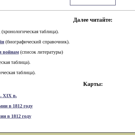
Далее читайте:
а
(хронологическая таблица).
йн
(биографический справочник).
м войнам
(список литературы)
ская таблица).
ческая таблица).
Карты:
. XIX в.
ии в 1812 году
ии в 1812 году