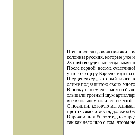
Ночь провели довольно-таки гру
колонны русских, которые уже на
28 ноября будет навсегда памят
После первой, весьма счастливо
унтер-офицеру Барбею, идти за 
Шерценеккеру, который также пол
ближе под защитою своих много
В полку нашем едва можно было
слышали грозный шум артиллерии
все в большем количестве, чтобы
С позиции, которую мы занимали
против самого моста, должны бы
Впрочем, нам было трудно опред
так как дело шло о том, чтобы н