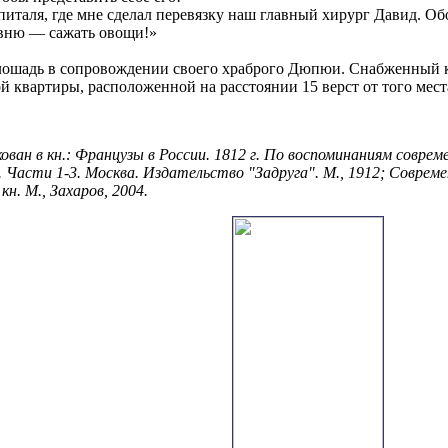
питаля, где мне сделал перевязку наш главный хирург Давид. Обо
евню — сажать овощи!»
а лошадь в сопровождении своего храброго Дюпюи. Снабженный 
ой квартиры, расположенной на расстоянии 15 верст от того места
ван в кн.: Французы в России. 1812 г. По воспоминаниям совре
 Части 1-3. Москва. Издательство "Задруга". М., 1912; Совреме
н. М., Захаров, 2004.