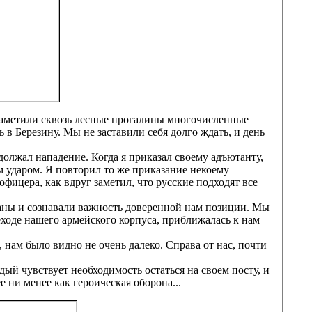
ы заметили сквозь лесные прогалины многочисленные
 в Березину. Мы не заставили себя долго ждать, и день
должал нападение. Когда я приказал своему адъютанту,
м ударом. Я повторил то же приказание некоему
фицера, как вдруг заметил, что русские подходят все
аны и сознавали важность доверенной нам позиции. Мы
еходе нашего армейского корпуса, приближалась к нам
 нам было видно не очень далеко. Справа от нас, почти
й чувствует необходимость остаться на своем посту, и
е ни менее как героическая оборона...