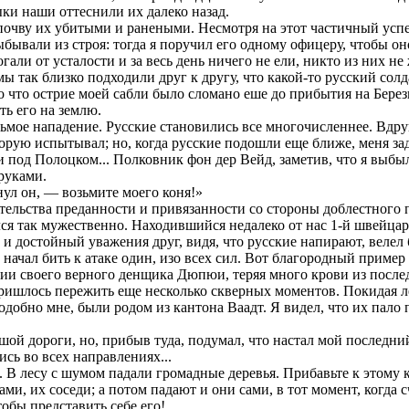
тыки наши оттеснили их далеко назад.
очву их убитыми и ранеными. Несмотря на этот частичный успех
бывали из строя: тогда я поручил его одному офицеру, чтобы он
гали от усталости и за весь день ничего не ели, никто из них н
ы так близко подходили друг к другу, что какой-то русский солд
го что острие моей сабли было сломано еше до прибытия на Бере
ть его на землю.
мое нападение. Русские становились все многочисленнее. Вдруг
торую испытывал; но, когда русские подошли еще ближе, меня за
 под Полоцком... Полковник фон дер Вейд, заметив, что я выбыл 
 руками.
ул он, — возьмите моего коня!»
ательства преданности и привязанности со стороны доблестного п
лся так мужественно. Находившийся недалеко от нас 1-й швейц
и достойный уважения друг, видя, что русские напирают, велел 
он начал бить к атаке один, изо всех сил. Вот благородный приме
ии своего верного денщика Дюпюи, теряя много крови из послед
ришлось пережить еще несколько скверных моментов. Покидая ле
добно мне, были родом из кантона Ваадт. Я видел, что их пало 
шой дороги, но, прибыв туда, подумал, что настал мой последни
ись во всех направлениях...
 В лесу с шумом падали громадные деревья. Прибавьте к этому к
ами, их соседи; а потом падают и они сами, в тот момент, когда
тобы представить себе его!