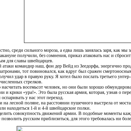
стно, среди сильного мороза, а едва лишь занялась заря, как м
кануне получили, без сомнения, приказ атаковать нас и сбросить
ным для славы швейцарцев.
й атаки командир наш, фон дер Вейд из Зеедорфа, энергично про
патронами, тот повиновался, как вдруг был сражен смертоносны
учил удар в правую руку. Я хотел было послать третьего унтер-о
численных стрелков.
 насчитать восемьсот человек, но они были хорошо обмундиров
 и крики «ура!». Это была русская армия, которая, узнав о пер
 оспаривать у нас этот переход.
 на лесной поляне, на расстоянии пушечного выстрела от моста,
ли находиться 1-й и 4-й швейцарские полки.
елить совокупность движений армии. В подобные моменты кажды
е позволить русским приблизиться, для этого требовалась ни боле