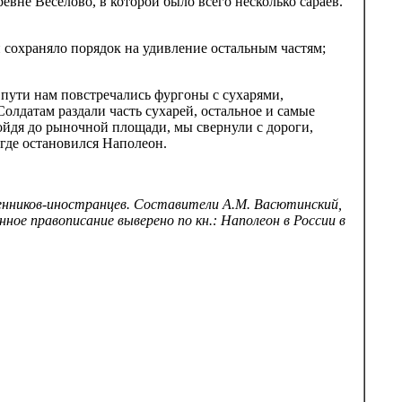
вне Веселово, в которой было всего несколько сараев.
и сохраняло порядок на удивление остальным частям;
пути нам повстречались фургоны с сухарями,
олдатам раздали часть сухарей, остальное и самые
ойдя до рыночной площади, мы свернули с дороги,
 где остановился Наполеон.
менников-иностранцев. Составители А.М. Васютинский,
нное правописание выверено по кн.: Наполеон в России в