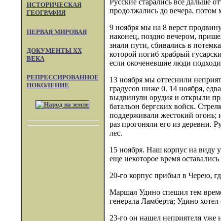
Русские старались все дальше о
ИСТОРИЧЕСКАЯ
продолжались до вечера, потом м
ГЕОГРАФИЯ
9 ноября мы на 8 верст продвин
ПЕРВАЯ МИРОВАЯ
наконец, поздно вечером, прише
знали пути, сбивались в потемк
ДОКУМЕНТЫ XX
которой погиб храбрый гусарски
ВЕКА
если окоченевшие люди подходили
РЕПРЕССИРОВАННОЕ
13 ноября мы оттеснили неприят
ПОКОЛЕНИЕ
градусов ниже 0. 14 ноября, едв
выдвинули орудия и открыли про
батальон бергских войск. Стрел
поддерживали жестокий огонь; и
раз прогоняли его из деревни. Р
лес.
15 ноября. Наш корпус на виду 
еще некоторое время оставались
20-го корпус прибыл в Черею, гд
Маршал Удино спешил тем времен
генерала Ламберта; Удино хотел 
23-го он нашел неприятеля уже н