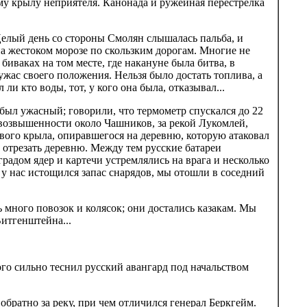
ому крылу неприятеля. Канонада и ружейная перестрелка
 Целый день со стороны Смолян слышалась пальба, и
на жестоком морозе по скользким дорогам. Многие не
иваках на том месте, где накануне была битва, в
жас своего положения. Нельзя было достать топлива, а
ли кто воды, тот, у кого она была, отказывал...
 был ужасный; говорили, что термометр спускался до 22
а возвышенности около Чашников, за рекой Лукомлей,
вого крыла, опиравшегося на деревню, которую атаковал
 отрезать деревню. Между тем русские батареи
радом ядер и картечи устремлялись на врага и несколько
и у нас истощился запас снарядов, мы отошли в соседний
 много повозок и колясок; они достались казакам. Мы
итгенштейна...
го сильно теснил русский авангард под начальством
 обратно за реку, при чем отличился генерал Беркгейм.