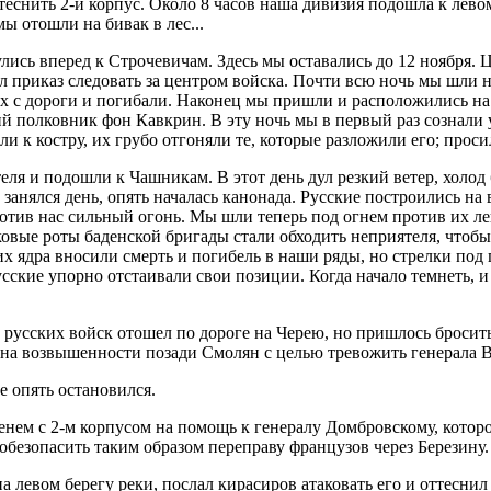
ттеснить 2-й корпус. Около 8 часов наша дивизия подошла к лев
ы отошли на бивак в лес...
улись вперед к Строчевичам. Здесь мы оставались до 12 ноября.
л приказ следовать за центром войска. Почти всю ночь мы шли 
ах с дороги и погибали. Наконец мы пришли и расположились на б
й полковник фон Кавкрин. В эту ночь мы в первый раз сознали у
 к костру, их грубо отгоняли те, которые разложили его; просил 
еля и подошли к Чашникам. В этот день дул резкий ветер, холод
а занялся день, опять началась канонада. Русские построились н
тив нас сильный огонь. Мы шли теперь под огнем против их ле
ковые роты баденской бригады стали обходить неприятеля, чтобы
х ядра вносили смерть и погибель в наши ряды, но стрелки под г
усские упорно отстаивали свои позиции. Когда начало темнеть, 
у русских войск отошел по дороге на Черею, но пришлось бросить
 на возвышенности позади Смолян с целью тревожить генерала В
е опять остановился.
ем с 2-м корпусом на помощь к генералу Домбровскому, которо
обезопасить таким образом переправу французов через Березину.
а левом берегу реки, послал кирасиров атаковать его и оттеснил