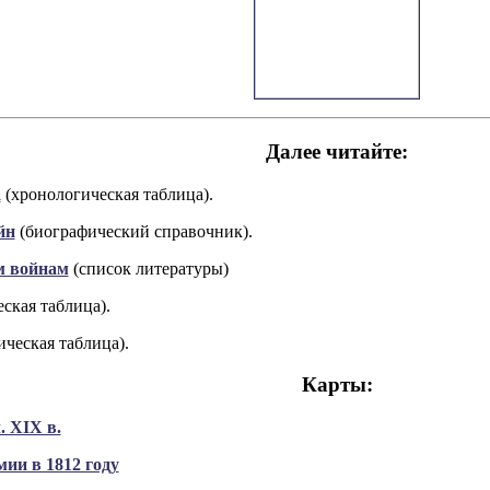
Далее читайте:
а
(хронологическая таблица).
йн
(биографический справочник).
м войнам
(список литературы)
ская таблица).
ческая таблица).
Карты:
. XIX в.
ии в 1812 году