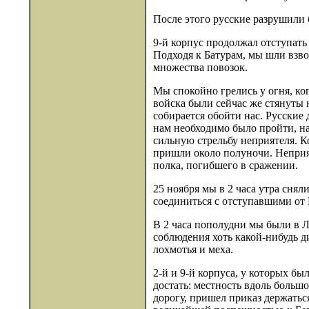
После этого русские разрушили 
9-й корпус продолжал отступать
Подходя к Батурам, мы шли взво
множества повозок.
Мы спокойно грелись у огня, ко
войска были сейчас же стянуты 
собирается обойти нас. Русские 
нам необходимо было пройти, на
сильную стрельбу неприятеля. К
пришли около полуночи. Неприят
полка, погибшего в сражении.
25 ноября мы в 2 часа утра снял
соединиться с отступавшими от
В 2 часа пополудни мы были в Л
соблюдения хоть какой-нибудь д
лохмотья и меха.
2-й и 9-й корпуса, у которых бы
достать: местность вдоль больш
дорогу, пришел приказ держатьс