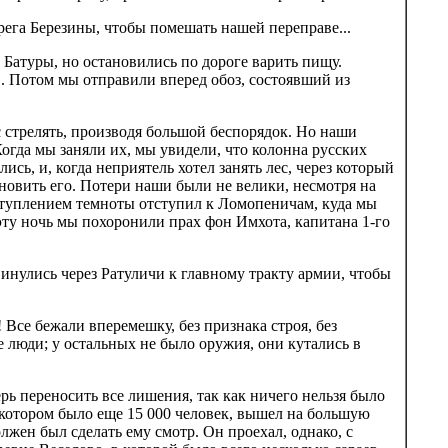
рега Березины, чтобы помешать нашей переправе...
 Батуры, но остановились по дороге варить пищу.
в. Потом мы отправили вперед обоз, состоявший из
с стрелять, производя большой беспорядок. Но наши
огда мы заняли их, мы увидели, что колонна русских
сь, и, когда неприятель хотел занять лес, через который
новить его. Потери наши были не велики, несмотря на
аступлением темноты отступил к Ломопеничам, куда мы
 эту ночь мы похоронили прах фон Имхота, капитана 1-го
винулись через Ратуличи к главному тракту армии, чтобы
Все бежали вперемешку, без признака строя, без
 люди; у остальных не было оружия, они кутались в
рь переносить все лишения, так как ничего нельзя было
 котором было еще 15 000 человек, вышел на большую
лжен был сделать ему смотр. Он проехал, однако, с