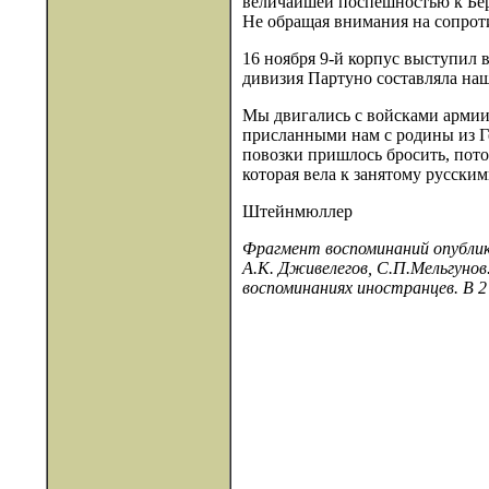
величайшей поспешностью к Бере
Не обращая внимания на сопроти
16 ноября 9-й корпус выступил в
дивизия Партуно составляла наш
Мы двигались с войсками армии
присланными нам с родины из Ге
повозки пришлось бросить, пото
которая вела к занятому русски
Штейнмюллер
Фрагмент воспоминаний опублико
А.К. Дживелегов, С.П.Мельгунов.
воспоминаниях иностранцев. В 2 к