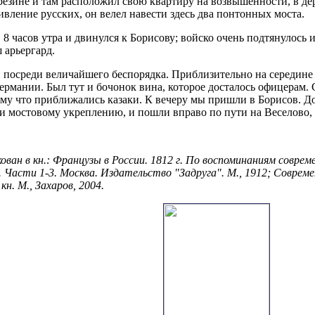
зине и там расположил свою квартиру на возвышенности, в дере
вление русских, он велел навести здесь два понтонных моста.
 8 часов утра и двинулся к Борисову; войско очень подтянулось 
 арьергард.
 посреди величайшего беспорядка. Приблизительно на середине 
рмании. Был тут и бочонок вина, которое досталось офицерам. С
му что приближались казаки. К вечеру мы пришли в Борисов. Д
ми мостовому укреплению, и пошли вправо по пути на Веселово,
ван в кн.: Французы в России. 1812 г. По воспоминаниям совре
 Части 1-3. Москва. Издательство "Задруга". М., 1912; Совреме
н. М., Захаров, 2004.