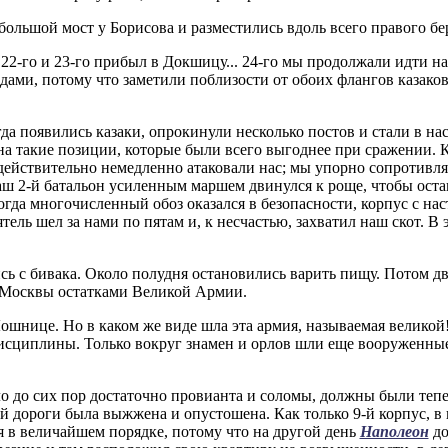
большой мост у Борисова и разместились вдоль всего правого бе
 22-го и 23-го прибыл в Докшицу... 24-го мы продолжали идти на
дами, потому что заметили поблизости от обоих флангов казако
гда появились казаки, опрокинули несколько постов и стали в на
на такие позиции, которые были всего выгоднее при сражении. К
действительно немедленно атаковали нас; мы упорно сопротивляли
ш 2-й батальон усиленным маршем двинулся к роще, чтобы оста
огда многочисленный обоз оказался в безопасности, корпус с н
ель шел за нами по пятам и, к несчастью, захватил наш скот. В
ись с бивака. Около полудня остановились варить пищу. Потом д
 Москвы остатками Великой Армии.
ошнице. Но в каком же виде шла эта армия, называемая великой! 
исциплины. Только вокруг знамен и орлов шли еще вооруженные
ло до сих пор достаточно провианта и соломы, должны были тепе
ой дороги была выжжена и опустошена. Как только 9-й корпус, в
я в величайшем порядке, потому что на другой день
Наполеон
до