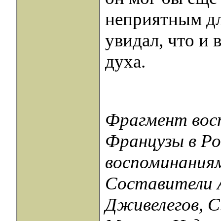
неприятным дл
увидал, что и 
духа.
Фрагмент восп
Французы в Рос
воспоминаниям
Составители А
Дживелегов, С