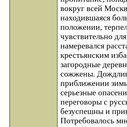
вокруг всей Москвы
находившаяся бол
положении, терпел
чувствительно дл
намеревался расст
крестьянским изба
загородные деревн
сожжены. Дождлив
приближении зимы
серьезные опасени
переговоры с русс
безуспешны и при
Потребовалось мно