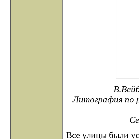
В.Вейб
Литография по р
Се
Все улицы были у