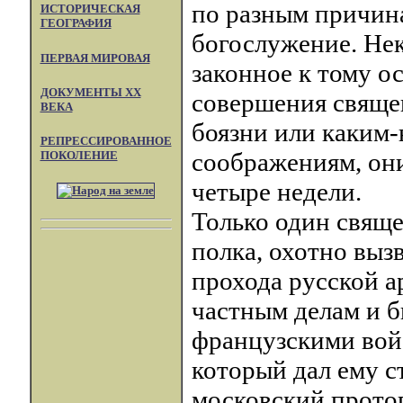
по разным причин
ИСТОРИЧЕСКАЯ
ГЕОГРАФИЯ
богослужение. Нек
ПЕРВАЯ МИРОВАЯ
законное к тому о
ДОКУМЕНТЫ XX
совершения священ
ВЕКА
боязни или каким
РЕПРЕССИРОВАННОЕ
соображениям, они
ПОКОЛЕНИЕ
четыре недели.
Только один свяще
полка, охотно выз
прохода русской а
частным делам и 
французскими вой
который дал ему с
московский протопо