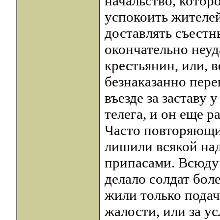
начальство, котор
успокоить жителей
доставлять съестн
окончательно неуд
крестьянин, или, в
безнаказанно пере
въезде за заставу 
телега, и он еще р
Часто повторяющи
лишили всякой на
припасами. Всюду 
делало солдат бол
жили только подач
жалости, или за у