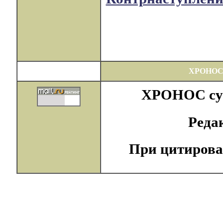
ХРОНОС
ХРОНОС суще
Реда
При цитирова