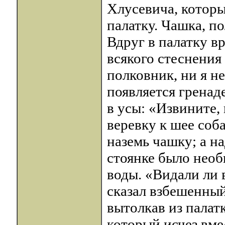
Хлусевича, которы
палатку. Чашка, по
Вдруг в палатку в
всякого стеснения
полковник, ни я н
появляется гренад
в усы: «Извините,
веревку к шее соб
наземь чашку; а на
стоянке было необ
воды. «Видали ли 
сказал взбешенный
вытолкав из палат
который исчез вмес