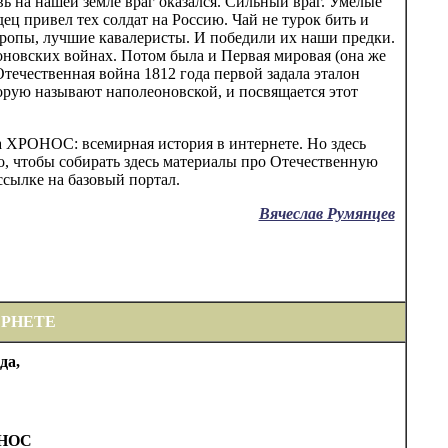
ь на нашей земле враг оказался. Сильный враг. Умелые
 привел тех солдат на Россию. Чай не турок бить и
ропы, лучшие кавалеристы. И победили их наши предки.
еоновских войнах. Потом была и Первая мировая (она же
Отечественная война 1812 года первой задала эталон
орую называют наполеоновской, и посвящается этот
а ХРОНОС: всемирная история в интернете. Но здесь
, чтобы собирать здесь материалы про Отечественную
 ссылке на базовый портал.
Вячеслав Румянцев
ЕРНЕТЕ
да,
ОНОС