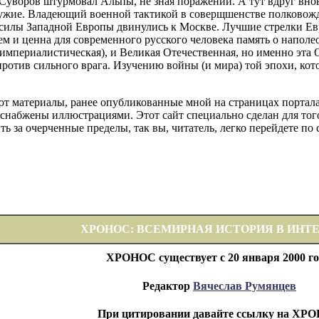
 Суворов штурмовал Альпы, не зная поражений. А тут вдруг внов
ужие. Владеющий военной тактикой в соверщшенстве полковождец
силы Западной Европы двинулись к Москве. Лучшие стрелки Ев
ем и ценна для современного русского человека память о напол
 империалистическая), и Великая Отечественная, но именно эта 
отив сильного врага. Изучению войны (и мира) той эпохи, кот
ют материалы, ранее опубликованные мной на страницах портал
снабжены иллюстрациями. Этот сайт специально сделан для того
ть за очерченные пределы, так вы, читатель, легко перейдете по
ХРОНОС: ВСЕМИРНАЯ ИСТОРИЯ В ИНТ
ХРОНОС существует с 20 января 2000 го
Редактор
Вячеслав Румянцев
При цитировании давайте ссылку на ХР