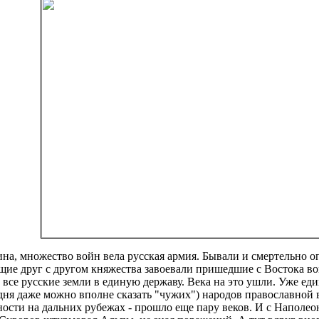
на, множество войн вела русская армия. Бывали и смертельно оп
ие друг с другом княжества завоевали пришедшие с Востока во
 все русские земли в единую державу. Века на это ушли. Уже еди
годня даже можно вполне сказать "чужих") народов православной
сности на дальних рубежах - прошло еще пару веков. И с Наполео