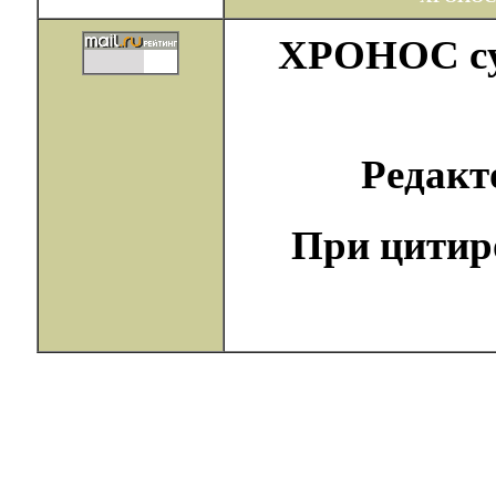
ХРОНОС сущ
Редак
При цитир