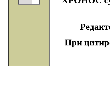
ХРОНОС сущ
Редак
При цитир