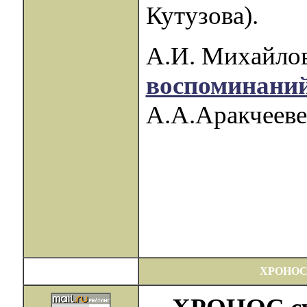
Кутузова).
А.И. Михайло
воспоминани
А.А.Аракчееве
ХРОНОС